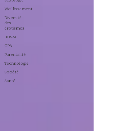
Sexologie
Vieillissement
Diversité
des
érotismes
BDSM
GPA
Parentalité
Technologie
Société
Santé