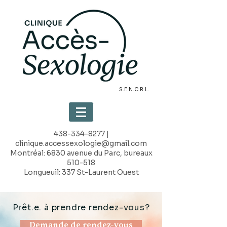
S.E.N.C.R.L.
438-334-8277
|
clinique.accessexologie@gmail.com
Montréal: 6830 avenue du Parc, bureaux
510-518
Longueuil: 337 St-Laurent Ouest
Prêt.e. à prendre rendez-vous?
Demande de rendez-vous