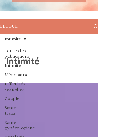
BLOGUE
Intimité
Toutes les
publications
Intimité
Intimité
Ménopause
Difficultés
sexuelles
Couple
Santé
trans
Santé
gynécologique