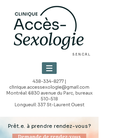
S.E.N.C.R.L.
438-334-8277
|
clinique.accessexologie@gmail.com
Montréal: 6830 avenue du Parc, bureaux
510-518
Longueuil: 337 St-Laurent Ouest
Prêt.e. à prendre rendez-vous?
Demande de rendez-vous