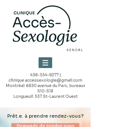
S.E.N.C.R.L.
438-334-8277
|
clinique.accessexologie@gmail.com
Montréal: 6830 avenue du Parc, bureaux
510-518
Longueuil: 337 St-Laurent Ouest
Prêt.e. à prendre rendez-vous?
Demande de rendez-vous