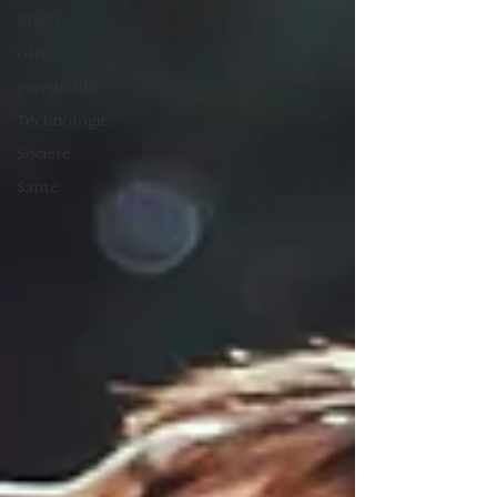
BDSM
GPA
Parentalité
Technologie
Société
Santé