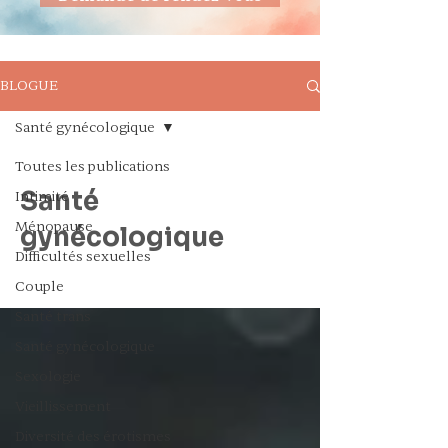
BLOGUE
Santé gynécologique
Toutes les publications
Santé
Intimité
Ménopause
gynécologique
Difficultés sexuelles
Couple
Santé trans
Santé gynécologique
Sexologie
Vieillissement
Diversité des érotismes