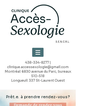
S.E.N.C.R.L.
438-334-8277
|
clinique.accessexologie@gmail.com
Montréal: 6830 avenue du Parc, bureaux
510-518
Longueuil: 337 St-Laurent Ouest
Prêt.e. à prendre rendez-vous?
Demande de rendez-vous