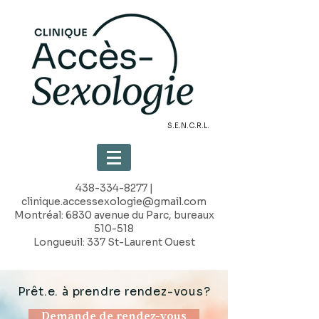
S.E.N.C.R.L.
438-334-8277
|
clinique.accessexologie@gmail.com
Montréal: 6830 avenue du Parc, bureaux
510-518
Longueuil: 337 St-Laurent Ouest
Prêt.e. à prendre rendez-vous?
Demande de rendez-vous