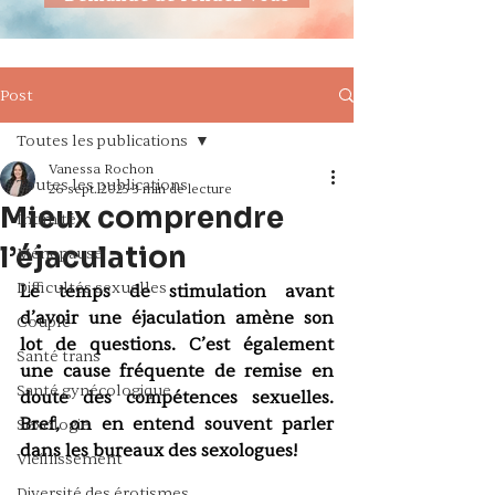
Post
Toutes les publications
Vanessa Rochon
Toutes les publications
26 sept. 2025
3 min de lecture
Mieux comprendre
Intimité
l’éjaculation
Ménopause
Difficultés sexuelles
Le temps de stimulation avant 
d’avoir une éjaculation amène son 
Couple
lot de questions. C’est également 
Santé trans
une cause fréquente de remise en 
Santé gynécologique
doute des compétences sexuelles. 
Bref, on en entend souvent parler 
Sexologie
dans les bureaux des sexologues! 
Vieillissement
Diversité des érotismes