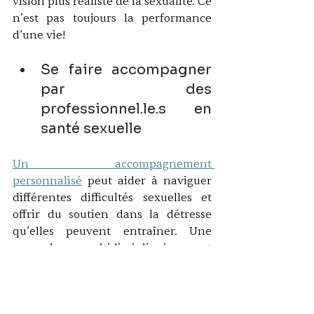
vision plus réaliste de la sexualité. Ce 
n’est pas toujours la performance 
d’une vie!
Se faire accompagner 
par des 
professionnel.le.s en 
santé sexuelle
Un accompagnement 
personnalisé
 peut aider à naviguer 
différentes difficultés sexuelles et 
offrir du soutien dans la détresse 
qu’elles peuvent entraîner. Une 
approche multidisciplinaire est 
recommandée dans les cas où des 
causes multiples semblent à l’origine 
des difficultés éjaculatoires.