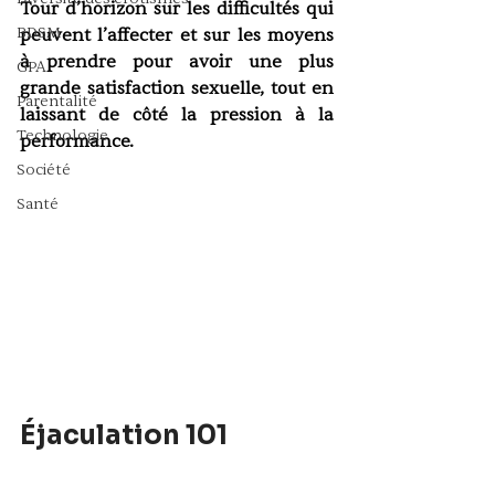
Tour d’horizon sur les difficultés qui 
BDSM
peuvent l’affecter et sur les moyens 
à prendre pour avoir une plus 
GPA
grande satisfaction sexuelle, tout en 
Parentalité
laissant de côté la pression à la 
Technologie
performance.
Société
Santé
Éjaculation 101