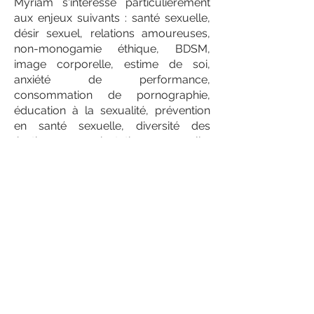
Myriam s'intéresse particulièrement
aux enjeux suivants : santé sexuelle,
désir sexuel, relations amoureuses,
non-monogamie éthique, BDSM,
image corporelle, estime de soi,
anxiété de performance,
consommation de pornographie,
éducation à la sexualité, prévention
en santé sexuelle, diversité des
érotismes, orientation sexuelle,
identité de genre.
Elle est également autrice de deux
ouvrages sexologiques, soit Tout nu!
Le dictionnaire bienveillant de la
sexualité (Éditions Cardinal, 2019) et, à
paraître en avril 2024, Sexe, sexo,
sexu! Idées nouvelles pour des
sexualités libres et joyeuses (Éditions
Trécarré, 2024).