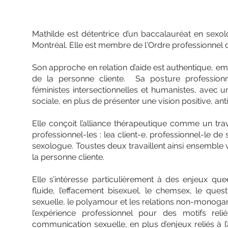
Mathilde est détentrice d’un baccalauréat en sexol
Montréal. Elle est membre de l'Ordre professionne
Son approche en relation d’aide est authentique, e
de la personne cliente. Sa posture professionn
féministes intersectionnelles et humanistes, avec u
sociale, en plus de présenter une vision positive, an
Elle conçoit l’alliance thérapeutique comme un tra
professionnel-les : lea client-e, professionnel-le de s
sexologue. Toustes deux travaillent ainsi ensemble
la personne cliente.
Elle s’intéresse particulièrement à des enjeux quee
fluide, l’effacement bisexuel, le chemsex, le ques
sexuelle, le polyamour et les relations non-monog
l’expérience professionnel pour des motifs relié
communication sexuelle, en plus d’enjeux reliés à 