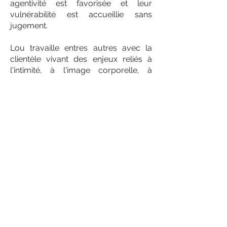
agentivité est favorisée et leur
vulnérabilité est accueillie sans
jugement.
Lou travaille entres autres avec la
clientèle vivant des enjeux reliés à
l'intimité, à l'image corporelle, à
l'identité de genre, aux difficultés
d'adaptation, aux configurations non-
monogames et à la diversité des
pratiques sexuelles (kink, BDSM, etc.)
Par ailleurs, son expérience comme
personne trans l'amène à être
particulièrement sensible aux réalités
et aux besoins des communautés
LGBTQIA2S+.
Menu précédent