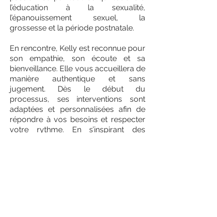
l’éducation à la sexualité,
l’épanouissement sexuel, la
grossesse et la période postnatale.
En rencontre, Kelly est reconnue pour
son empathie, son écoute et sa
bienveillance. Elle vous accueillera de
manière authentique et sans
jugement. Dès le début du
processus, ses interventions sont
adaptées et personnalisées afin de
répondre à vos besoins et respecter
votre rythme. En s’inspirant des
approches humanistes, féministes et
cognitivo-comportementales, elle
saura vous accompagner dans votre
cheminement vers l’atteinte vos
propres objectifs.
Enfin, ses services s’adressent à tout
individu (adultes et adolescents) ou