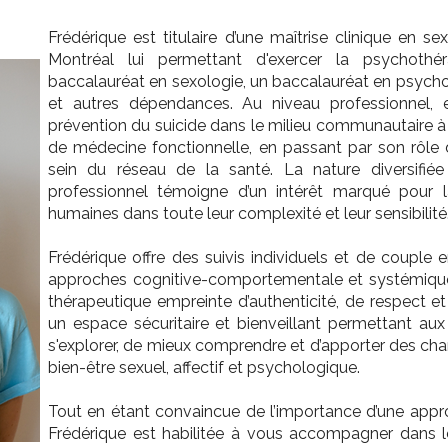
Frédérique est titulaire d’une maîtrise clinique en s
Montréal lui permettant d'exercer la psychothé
baccalauréat en sexologie, un baccalauréat en psychol
et autres dépendances. Au niveau professionnel, e
prévention du suicide dans le milieu communautaire à
de médecine fonctionnelle, en passant par son rôl
sein du réseau de la santé. La nature diversifi
professionnel témoigne d’un intérêt marqué pour 
humaines dans toute leur complexité et leur sensibilité
Frédérique offre des suivis individuels et de couple 
approches cognitive-comportementale et systémique. 
thérapeutique empreinte d’authenticité, de respect et 
un espace sécuritaire et bienveillant permettant au
s'explorer, de mieux comprendre et d’apporter des ch
bien-être sexuel, affectif et psychologique.
Tout en étant convaincue de l’importance d’une appro
Frédérique est habilitée à vous accompagner dans le 