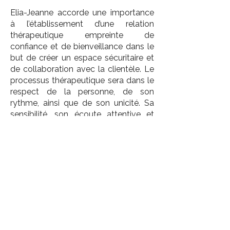
Elia-Jeanne accorde une importance
à l’établissement d’une relation
thérapeutique empreinte de
confiance et de bienveillance dans le
but de créer un espace sécuritaire et
de collaboration avec la clientèle. Le
processus thérapeutique sera dans le
respect de la personne, de son
rythme, ainsi que de son unicité. Sa
sensibilité, son écoute attentive et
empathique ainsi que sa présence
calme et rassurante seront de ses
qualités mises de l’avant dans les
rencontres.
Ses services de psychothérapie
individuelle s’adressent aux adultes et
sont offerts en français.
Menu précédent