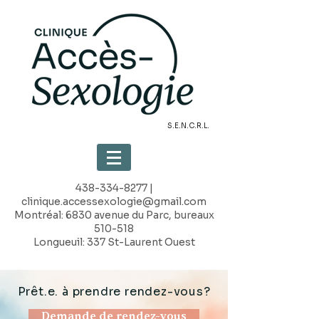
S.E.N.C.R.L.
438-334-8277
|
clinique.accessexologie@gmail.com
Montréal: 6830 avenue du Parc, bureaux
510-518
Longueuil: 337 St-Laurent Ouest
Prêt.e. à prendre rendez-vous?
Demande de rendez-vous