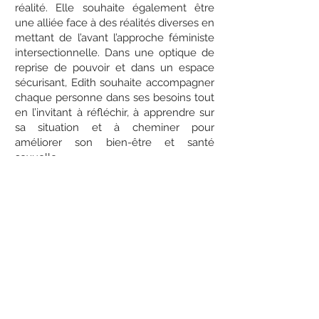
réalité. Elle souhaite également être
une alliée face à des réalités diverses en
mettant de l’avant l’approche féministe
intersectionnelle. Dans une optique de
reprise de pouvoir et dans un espace
sécurisant, Edith souhaite accompagner
chaque personne dans ses besoins tout
en l’invitant à réfléchir, à apprendre sur
sa situation et à cheminer pour
améliorer son bien-être et santé
sexuelle.
Pour permettre à ses client.e.s
d'atteindre leurs objectifs, Edith se sert
de plusieurs approches : la théorie
cognitive-comportementale, la pleine
conscience, la réduction des méfaits
ainsi que l’approche brève orientée vers
les solutions. Elle est reconnue pour sa
capacité à établir une relation de
confiance avec ses client.e.s grâce à son