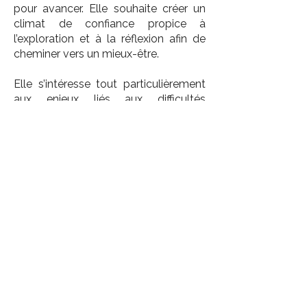
pour avancer. Elle souhaite créer un
climat de confiance propice à
l’exploration et à la réflexion afin de
cheminer vers un mieux-être.
Elle s’intéresse tout particulièrement
aux enjeux liés aux difficultés
relationnelles et affectives, aux
dynamiques de couple, aux
questionnements autour du désir, à
l’affirmation de soi, ainsi qu’à la santé
sexuelle.
Les rencontres se déroulent en
français et en présentiel, au bureau de
Longueuil.
Menu précédent
Vous vivez des difficultés spécifiques?